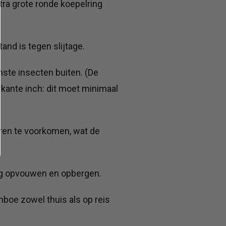
ra grote ronde koepelring
nd is tegen slijtage.
ste insecten buiten. (De
kante inch: dit moet minimaal
ren te voorkomen, wat de
ig opvouwen en opbergen.
boe zowel thuis als op reis