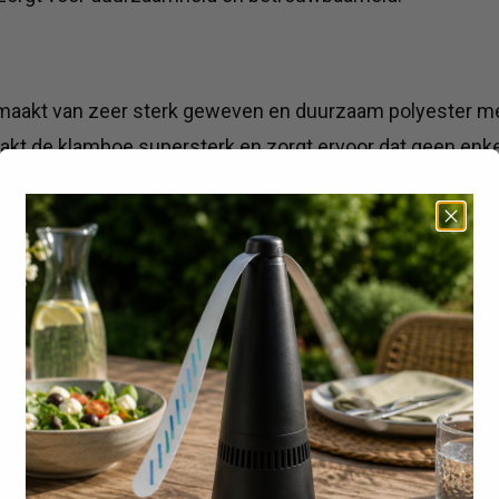
maakt van zeer sterk geweven en duurzaam polyester me
maakt de klamboe supersterk en zorgt ervoor dat geen enke
 op muggenbeten en geen last meer van het zoemende gel
Klamboe XXL
elen:
hikt voor een groot tweepersoonsbed tot 200x230 cm, zod
en genieten.
 ingangen heb je gemakkelijk toegang tot de klamboe, z