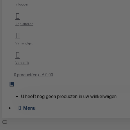
Inloggen
Registreren
Verlanglijst
Vergelijk
0 product(en) - € 0,00
U heeft nog geen producten in uw winkelwagen.
Menu