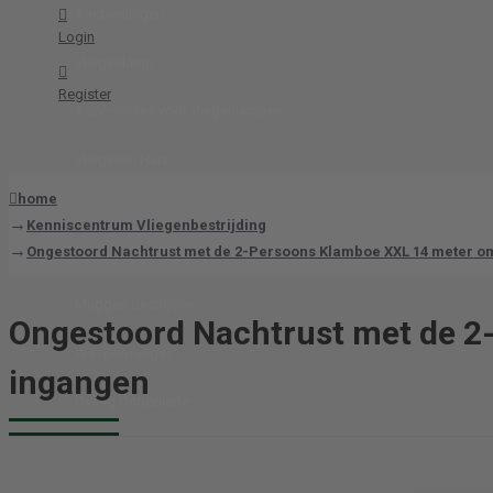
Aanbiedingen
Login
Vliegenlamp
Register
Accessoires voor vliegenlampen
Vliegen in Huis
home
Vliegen Bestrijden
Kenniscentrum Vliegenbestrijding
Ongestoord Nachtrust met de 2-Persoons Klamboe XXL 14 meter om
Vliegenafweer
Muggen Bestrijden
Ongestoord Nachtrust met de 2
Wespenvanger
ingangen
Overig Ongedierte