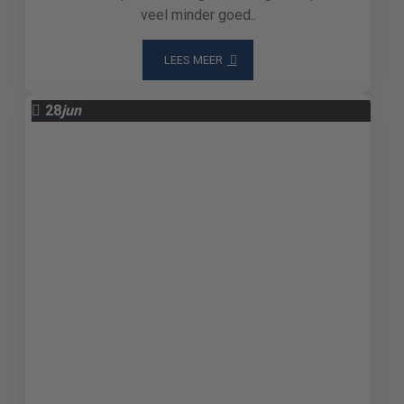
veel minder goed..
LEES MEER
28
jun