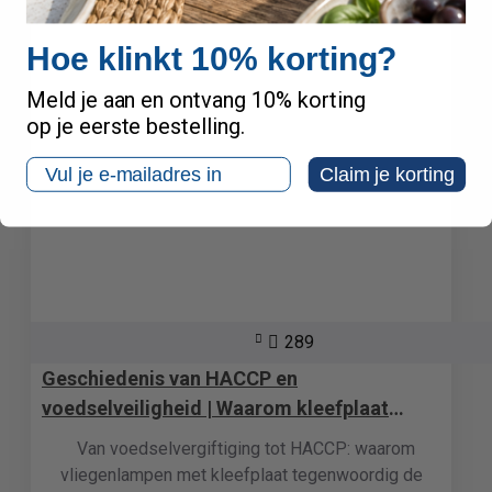
Hoe klinkt 10% korting?
Meld je aan en ontvang 10% korting
op je eerste bestelling.
Email
Claim je korting
289
Geschiedenis van HACCP en
voedselveiligheid | Waarom kleefplaat
vliegenlampen de standaard zijn
Van voedselvergiftiging tot HACCP: waarom
vliegenlampen met kleefplaat tegenwoordig de