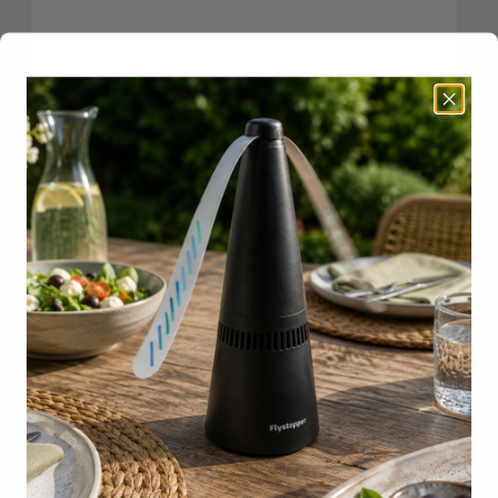
542
Waar plaats je een vliegenlamp? | De
complete gids voor optimale werking
Waar plaats je een vliegenlamp? De beste plek
voor optimaal resultaat Een vliegenlamp werkt
alleen goed ..
LEES MEER
09
jun