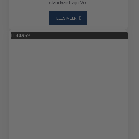
standaard zijn Vo..
LEES MEER
30
mei