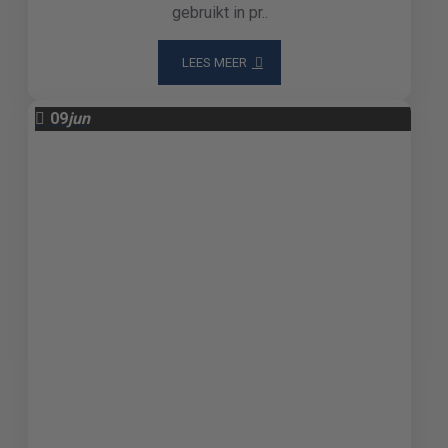
gebruikt in pr..
LEES MEER
09
jun