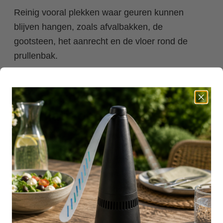
Reinig vooral plekken waar geuren kunnen
blijven hangen, zoals afvalbakken, de
gootsteen, het aanrecht en de vloer rond de
prullenbak.
7. Controleer
ventilatieopeningen en
kieren
Soms komen vliegen niet via de deur binnen,
maar via ventilatieroosters, openingen of kleine
kieren. Controleer daarom ook minder
opvallende plekken.