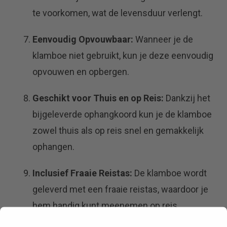
te voorkomen, wat de levensduur verlengt.
Eenvoudig Opvouwbaar:
Wanneer je de
klamboe niet gebruikt, kun je deze eenvoudig
opvouwen en opbergen.
Geschikt voor Thuis en op Reis:
Dankzij het
bijgeleverde ophangkoord kun je de klamboe
zowel thuis als op reis snel en gemakkelijk
ophangen.
Inclusief Fraaie Reistas:
De klamboe wordt
geleverd met een fraaie reistas, waardoor je
hem handig kunt meenemen op reis.