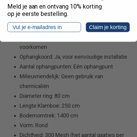
Meld je aan en ontvang 10% korting
Materiaal: 50D Polyester
op je eerste bestelling.
Kleur: Wit
Email
In/uitgang: Ja
Claim je korting
Verstevigde randen: Ja, om scheuren te
voorkomen
Ophangkoord: Ja, voor eenvoudige installatie
Aantal ophangpunten: Eén ophangpunt
Milieuvriendelijk: Geen gebruik van
chemicaliën
Diameter ring: 80 cm
Lengte Klamboe: 250 cm
Bodemomtrek: 1400 cm
Vorm: Rond
Dichtheid: 300 Mesh (het aantal gaatjes per