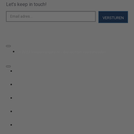
Let's keep in touch!
Email
VERSTUREN
adres...
© 2023 Vliegenvangers.nl - Alle rechten voorbehouden