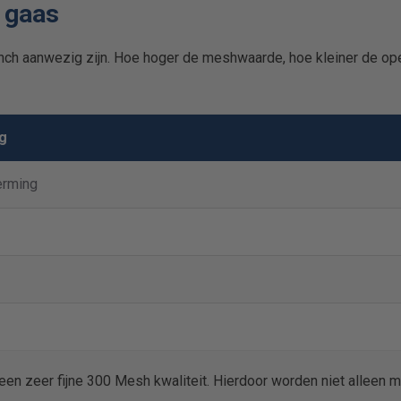
t gaas
inch aanwezig zijn. Hoe hoger de meshwaarde, hoe kleiner de op
g
erming
en zeer fijne 300 Mesh kwaliteit. Hierdoor worden niet alleen 