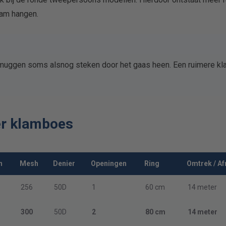
aam hangen.
 muggen soms alsnog steken door het gaas heen. Een ruimere k
er klamboes
n
Mesh
Denier
Openingen
Ring
Omtrek / A
256
50D
1
60 cm
14 meter
300
50D
2
80 cm
14 meter