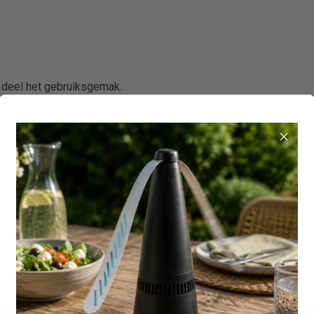
t deel het gebruiksgemak.
s één opening. Dat betekent dat één persoon telkens over de a
s modellen voor twee openingen. Dat is veel comfortabeler en pr
ring
gring hoeveel ruimte er boven uw hoofd ontstaat.