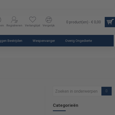
0 product(en) - € 0,00
gen
Registreren
Verlanglijst
Vergelijk
gen Bestrijden
Wespenvanger
Overig Ongedierte
Categorieën