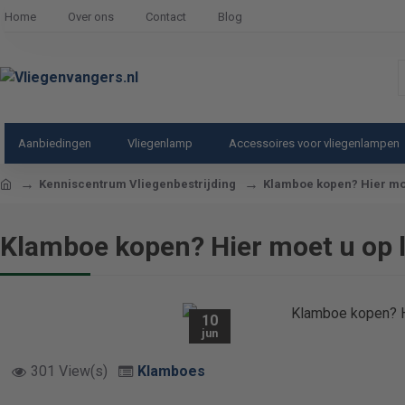
Home
Over ons
Contact
Blog
Z
i
o
Aanbiedingen
Vliegenlamp
Accessoires voor vliegenlampen
p
home
Kenniscentrum Vliegenbestrijding
Klamboe kopen? Hier moe
Klamboe kopen? Hier moet u op l
10
jun
301 View(s)
Klamboes