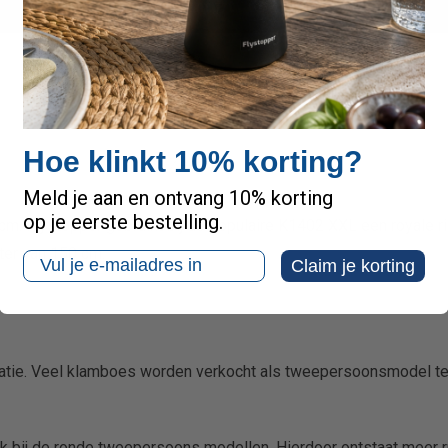
Comfort
Krap
Ruim
Hoe klinkt 10% korting?
Zeer ruim
Meld je aan en ontvang 10% korting
op je eerste bestelling.
cm. Flystopper gebruikt bij de populaire K1402 XXL een royale r
ter van 150 cm.
Email
Claim je korting
catie. Veel klamboes worden verkocht als tweepersoonsmodel ter
k bij de ronde tweepersoons modellen. Hierdoor ontstaat meer 