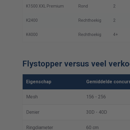
K1500 XXL Premium
Rond
2
K2400
Rechthoekig
2
K4000
Rechthoekig
4+
Flystopper versus veel verk
Eigenschap
Gemiddelde concur
Mesh
156 - 256
Denier
30D - 40D
Ringdiameter
60 cm