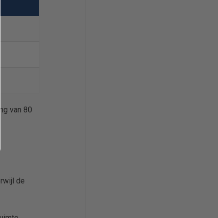
ing van 80
wijl de
ruimte