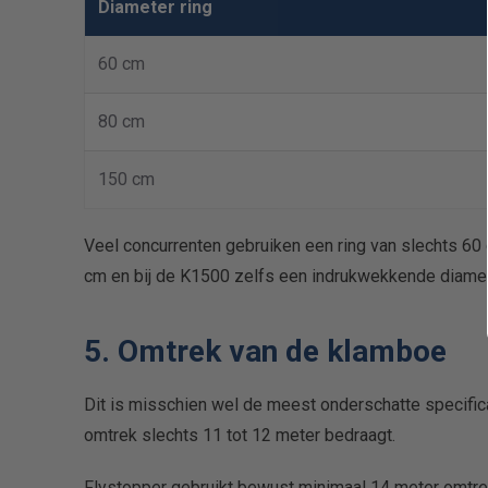
Diameter ring
60 cm
80 cm
150 cm
Veel concurrenten gebruiken een ring van slechts 60 
cm en bij de K1500 zelfs een indrukwekkende diame
5. Omtrek van de klamboe
Dit is misschien wel de meest onderschatte specifi
omtrek slechts 11 tot 12 meter bedraagt.
Flystopper gebruikt bewust minimaal 14 meter omtre