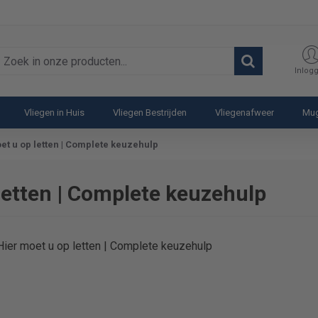
oek
Inlog
n
nze
Vliegen in Huis
Vliegen Bestrijden
Vliegenafweer
Mug
roducten...
t u op letten | Complete keuzehulp
etten | Complete keuzehulp