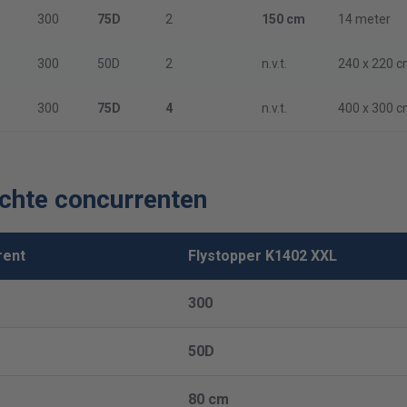
300
75D
2
150 cm
14 meter
300
50D
2
n.v.t.
240 x 220 
300
75D
4
n.v.t.
400 x 300 
ochte concurrenten
rent
Flystopper K1402 XXL
300
50D
80 cm