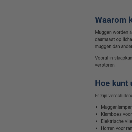
Waarom k
Muggen worden aan
daarnaast op lich
muggen dan ander
Vooral in slaapk
verstoren.
Hoe kunt 
Er zijn verschille
Muggenlampen d
Klamboes voor 
Elektrische vli
Horren voor ra