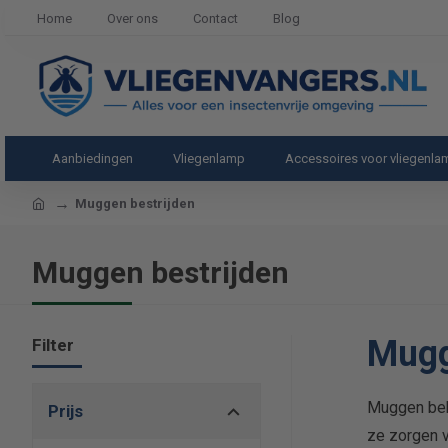
Home
Over ons
Contact
Blog
Aanbiedingen
Vliegenlamp
Accessoires voor vliegenl
home
Muggen bestrijden
Muggen bestrijden
Mugg
Filter
Muggen beh
Prijs
ze zorgen v