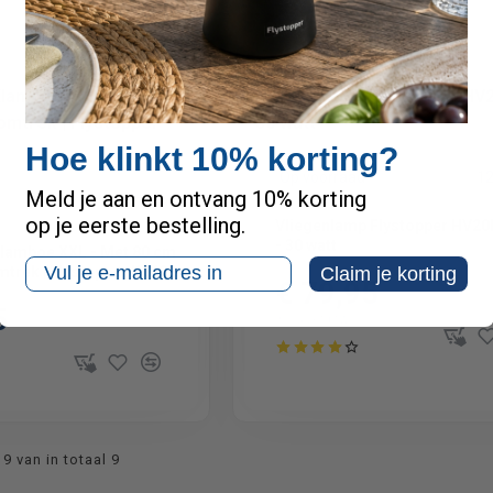
Hoe klinkt 10% korting?
Op voorraad
1
Meld je aan en ontvang 10% korting
1627009
op je eerste bestelling.
Vliegenlamp Flystopper HV20
- 30 watt
Klamboe XXL - Met 80 cm
Email
Claim je korting
mtrek | Flystopper K1402
€ 79,95
5
inclusief btw
9 van in totaal 9