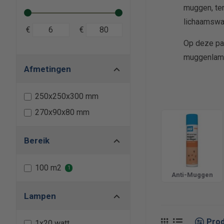
muggen, te
lichaamswa
€
€
Op deze pa
muggenlamp
Afmetingen
250x250x300 mm
270x90x80 mm
Bereik
100 m2
1
Anti-Muggen
Lampen
Prod
1x20 watt