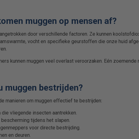
omen muggen op mensen af?
getrokken door verschillende factoren. Ze kunnen koolstofdio
aamswarmte, vocht en specifieke geurstoffen die onze huid afge
en.
amers kunnen muggen veel overlast veroorzaken. Eén zoemende m
u muggen bestrijden?
nde manieren om muggen effectief te bestrijden:
ie vliegende insecten aantrekken.
bescherming tijdens het slapen.
egenmeppers voor directe bestrijding.
men en deuren.