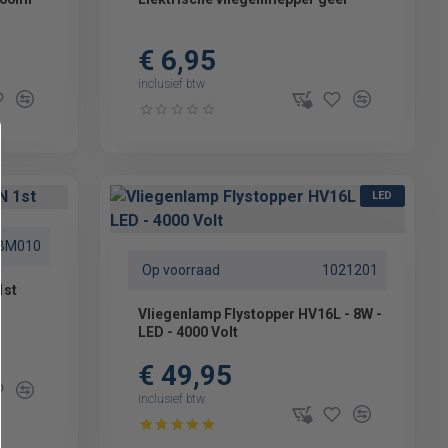
€ 6,95
inclusief btw
LED
BM010
Op voorraad
1021201
1st
Vliegenlamp Flystopper HV16L - 8W -
LED - 4000 Volt
€ 49,95
inclusief btw