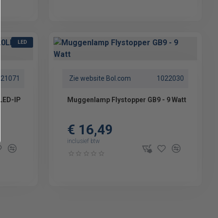
LED
221071
Zie website Bol.com
1022030
LED-IP
Muggenlamp Flystopper GB9 - 9 Watt
€ 16,49
inclusief btw