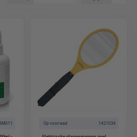
BM011
Op voorraad
1421034
200ml -
Elektrische vliegenmepper geel