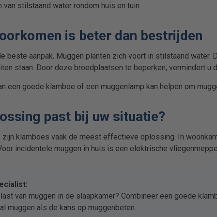
 van stilstaand water rondom huis en tuin.
orkomen is beter dan bestrijden
de beste aanpak. Muggen planten zich voort in stilstaand water.
ten staan. Door deze broedplaatsen te beperken, vermindert u 
van een goede klamboe of een muggenlamp kan helpen om mugge
ossing past bij uw situatie?
 zijn klamboes vaak de meest effectieve oplossing. In woonka
Voor incidentele muggen in huis is een elektrische vliegenmepp
cialist:
l last van muggen in de slaapkamer? Combineer een goede klamb
tal muggen als de kans op muggenbeten.