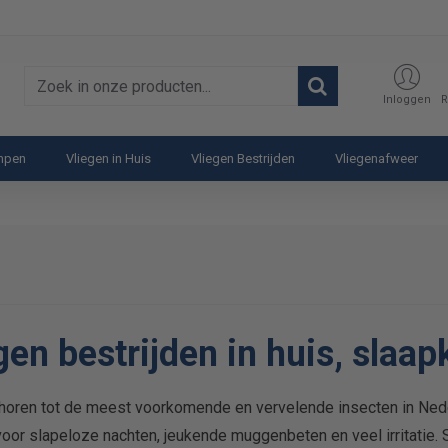
Zoek
Inloggen
R
in
onze
ampen
Vliegen in Huis
Vliegen Bestrijden
Vliegenafweer
producten...
en bestrijden in huis, slaap
oren tot de meest voorkomende en vervelende insecten in Ned
oor slapeloze nachten, jeukende muggenbeten en veel irritatie.