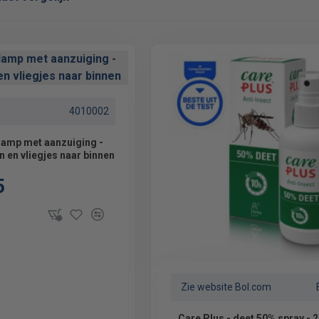
4010002
amp met aanzuiging -
 en vliegjes naar binnen
5
Zie website Bol.com
Care Plus - deet 50% spray - 