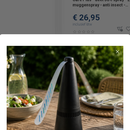
muggenspray - anti insect -
insectenspray
€ 26,95
inclusief btw
Zie website Bol.com
HGX muggenstekker 15852N 
Bol.com
BM012
 tegen Muggen & Vliegen
€ 14,51
estrijding - 400 ml - 1
inclusief btw
7