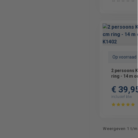
Op voorraad
2 persoons 
ring - 14 m o
€ 39,9
inclusief btw
Weergeven 1 t/m 