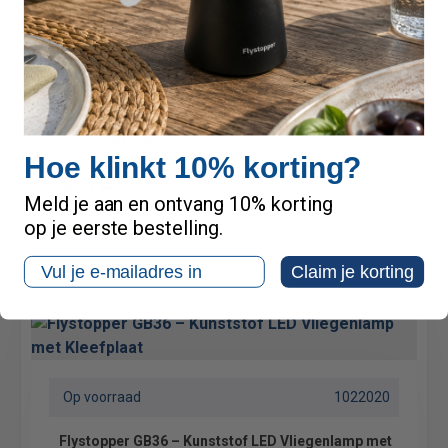
LED
Begin april weer leverbaar
1022040
Flystopper GB300L – Wit metaal LED Vliegenlamp
met Kleefplaat
Hoe klinkt 10% korting?
€ 129,00
Meld je aan en ontvang 10% korting
inclusief btw
op je eerste bestelling.
Email
Claim je korting
Op voorraad
1022020
Flystopper GB36 – Kunststof LED Vliegenlamp met