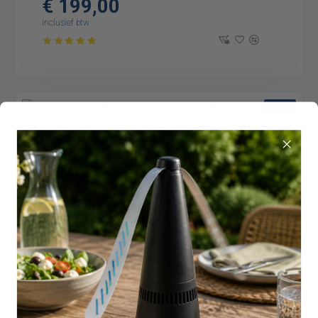
€ 199,00
inclusief btw
LED
Op voorraad
1022101
Flystopper GB400L 18 watt LED - RVS - HACCP
€ 199,00
inclusief btw