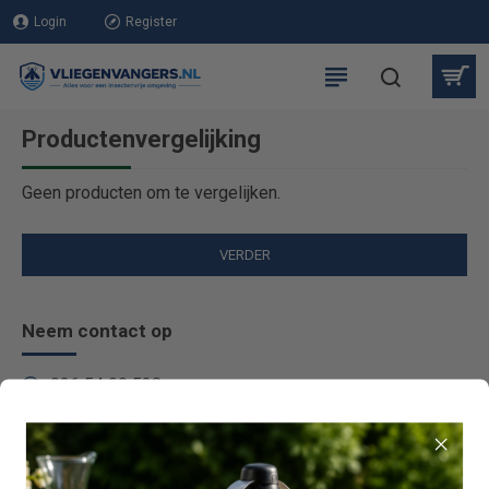
Login
Register
Productenvergelijking
Geen producten om te vergelijken.
VERDER
Neem contact op
036 54 00 538
info@vliegenvangers.nl
Zandzuigerstraat 97