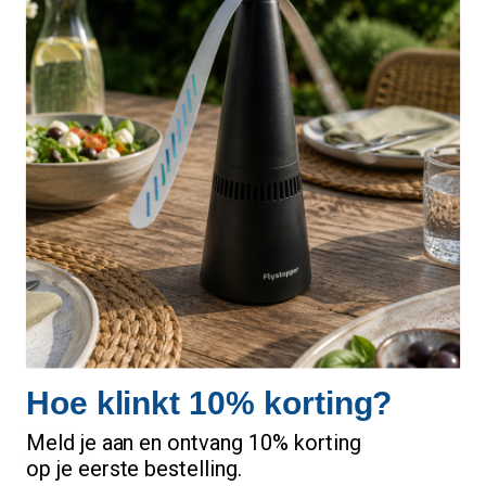
1333 MX Almere
Support en Levering
Ma. t/m vr. 09.00 - 17.00 uur
Extra
Aanbiedingen
Merken
Retourneren
Sitemap
Kenniscentrum
Hoe klinkt 10% korting?
Informatie
Meld je aan en ontvang 10% korting
Over ons
op je eerste bestelling.