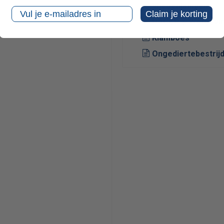
Vliegenlampen
Email
Claim je korting
HACCP & Wetgevi
Klamboes
Ongediertebestrijd