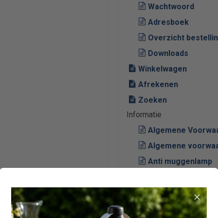
Wachtwoord
Adresboek
Overzicht bestelli
Downloads
Winkelwagen
Afrekenen
Zoeken
Informatie
Algemene Voorwaar
Algemene voorwaa
Anti muggenlamp
Betaalmogelijkhed
Contact met ons
Downloads