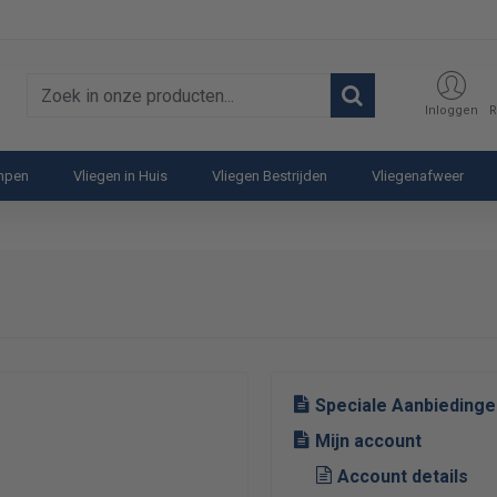
Zoek
Inloggen
R
in
onze
ampen
Vliegen in Huis
Vliegen Bestrijden
Vliegenafweer
producten...
Speciale Aanbiedinge
Mijn account
Account details