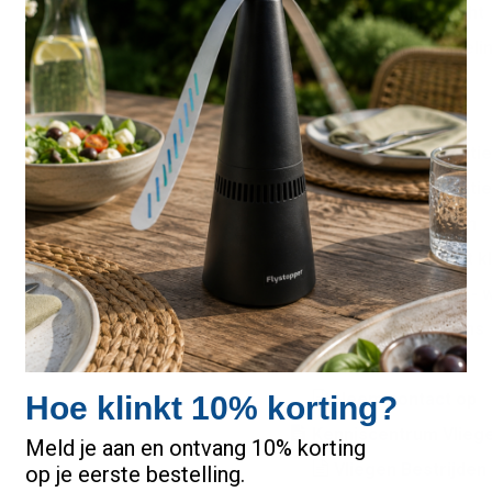
Herroepingsrecht
Klachtenafhandeli
Over ons
Privacy Policy
Verzendinformatie
Verzendinformatie
Vliegen Verjagen
Vliegenlamp met k
n
Vliegenoverlast -
Contactgegevens
Links
Neem contact op
Hoe klinkt 10% korting?
Kenniscentrum Vliege
Meld je aan en ontvang 10% korting
Vliegen Bestrijden
op je eerste bestelling.