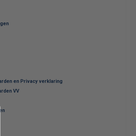
ngen
den en Privacy verklaring
rden VV
en