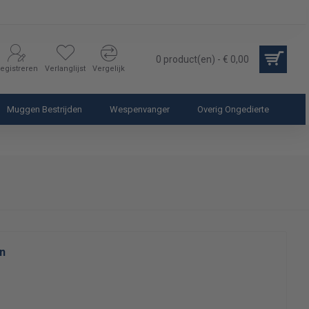
0 product(en) - € 0,00
egistreren
Verlanglijst
Vergelijk
Muggen Bestrijden
Wespenvanger
Overig Ongedierte
n