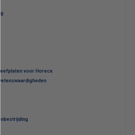
ng
leefplaten voor Horeca
 wetenswaardigheden
nbestrijding