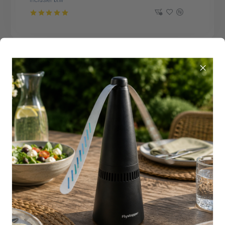
inclusief btw
Op voorraad
1627008
Klamboe XXL - Recht formaat - 240 cm lang - 220
cm breed | Flystopper K2400
€ 39,95
inclusief btw