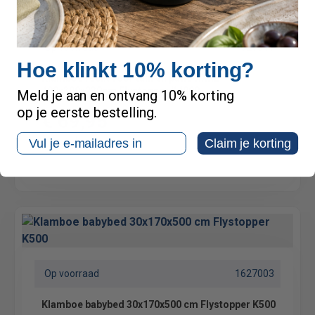
Op voorraad
1627011
Hoe klinkt 10% korting?
Klamboe recht voor tuin en patio XXXL
400x300x230cm Flystopper K4000
Meld je aan en ontvang 10% korting
op je eerste bestelling.
€ 69,95
Email
inclusief btw
Claim je korting
Op voorraad
1627003
Klamboe babybed 30x170x500 cm Flystopper K500