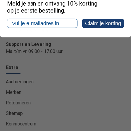
036 54 00 538
Meld je aan en ontvang 10% korting
op je eerste bestelling.
info@vliegenvangers.nl
Email
Claim je korting
Zandzuigerstraat 97
1333 MX Almere
Support en Levering
Ma. t/m vr. 09.00 - 17.00 uur
Extra
Aanbiedingen
Merken
Retourneren
Sitemap
Kenniscentrum