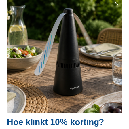
Op voorraad
3099093
TopScore spuitbus tegen vliegende insecten
€ 18,98
inclusief btw
Weergeven 1 t/m 3 van in totaal 3
Neem contact op
Hoe klinkt 10% korting?