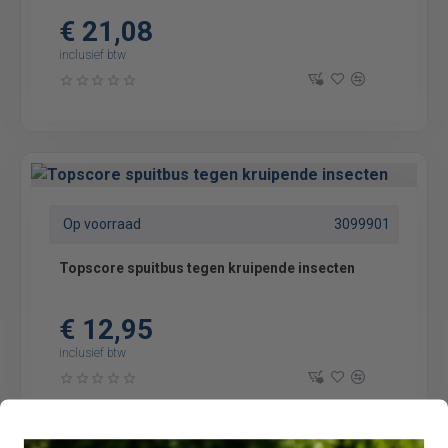
€ 21,08
inclusief btw
Op voorraad
3099901
Topscore spuitbus tegen kruipende insecten
€ 12,95
inclusief btw