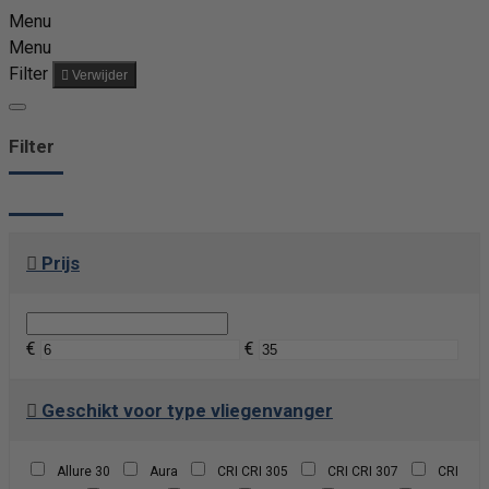
Menu
Menu
Filter
Verwijder
Filter
Prijs
€
€
Geschikt voor type vliegenvanger
Allure 30
Aura
CRI CRI 305
CRI CRI 307
CRI