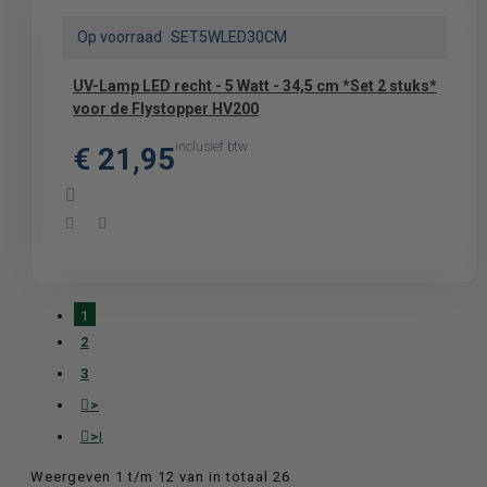
Op voorraad
SET5WLED30CM
UV-Lamp LED recht - 5 Watt - 34,5 cm *Set 2 stuks*
voor de Flystopper HV200
inclusief btw
€ 21,95
1
2
3
>
>|
Weergeven 1 t/m 12 van in totaal 26