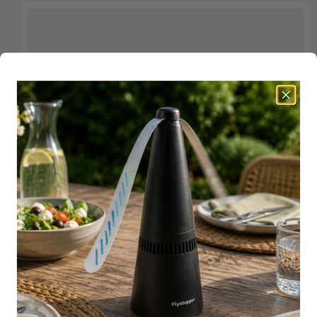
Op voorraad
1240294
UV lamp gebogen - 9 Watt tbv Flystopper GB9
inclusief btw
€ 6,95