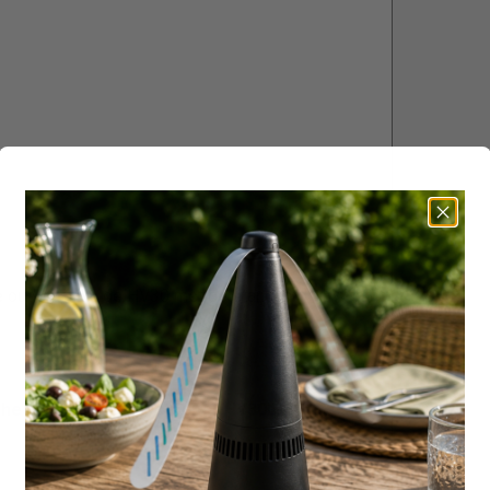
 oude versie de HV30 met de standaard 15W lampen. Zie hiervo
che vliegenlamp Flystopper HV30L.