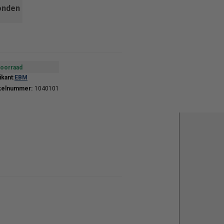
onden
oorraad
ikant:
EBM
kelnummer:
1040101