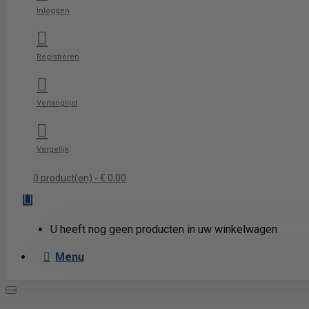
Inloggen
Registreren
Verlanglijst
Vergelijk
0 product(en) - € 0,00
U heeft nog geen producten in uw winkelwagen.
Menu