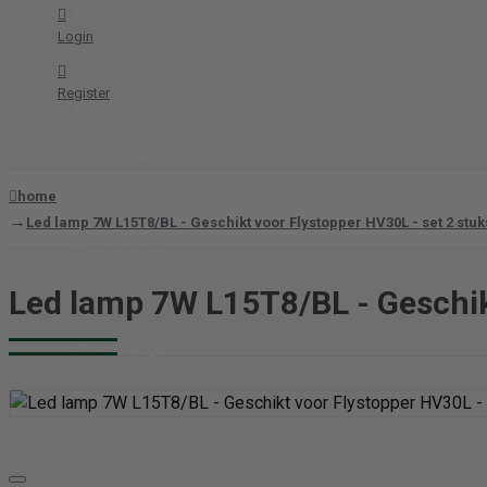
Aanbiedingen
Login
Vliegenlamp
Register
Accessoires voor vliegenlampen
Vliegen in Huis
home
Vliegen Bestrijden
Led lamp 7W L15T8/BL - Geschikt voor Flystopper HV30L - set 2 stuk
Vliegenafweer
Led lamp 7W L15T8/BL - Geschik
Muggen Bestrijden
Wespenvanger
Overig Ongedierte