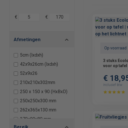
€
€
Afmetingen
Op voorraad
5cm (lxdxh)
3 stuks Ecol
42x9x26cm (lxdxh)
voor op tafel 
op het lichtne
52x9x26
€ 18,9
210x210x302mm
inclusief btw
250 x 150 x 90 (HxBxD)
250x250x300 mm
262x365x130 mm
270x90x80 mm
Bereik