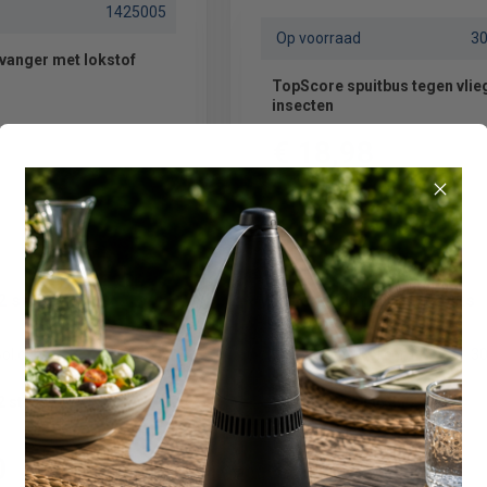
1425005
Op voorraad
3
Fruitvliegjes vanger met lokstof
TopScore spuitbus tegen vli
insecten
€ 18,98
inclusief btw
Bol.com
3099094
Zie website Bol.com
3
2 stuks
Vliegenstrip Luxan 2 stuks
0
€ 9,00