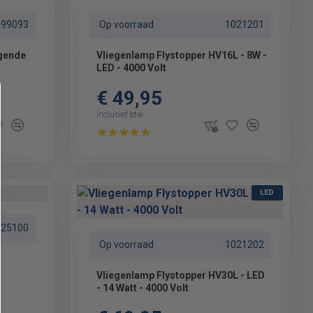
099093
Op voorraad
1021201
egende
Vliegenlamp Flystopper HV16L - 8W -
LED - 4000 Volt
€ 49,95
inclusief btw
LED
025100
Op voorraad
1021202
Vliegenlamp Flystopper HV30L - LED
- 14 Watt - 4000 Volt