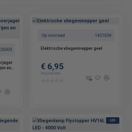
Op voorraad
1421034
Elektrische vliegenmepper geel
925003
erjager
€ 6,95
ijen en
inclusief btw
LED