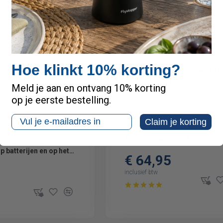
inclusief btw
Hoe klinkt 10% korting?
Meld je aan en ontvang 10% korting
op je eerste bestelling.
Op voorraad
1
Email
1025001
Claim je korting
Vliegenlamp Flystopper HV200
10W Led - 4000 Volt
vliegenverjager voor op
op batterijen en op het
€ 64,95
stopper
inclusief btw