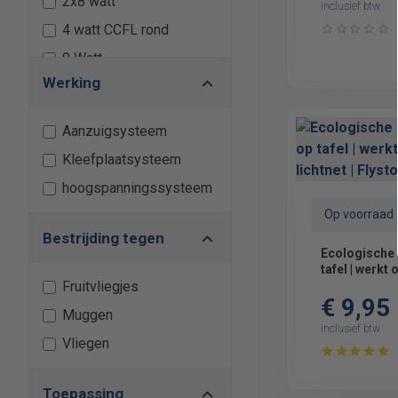
2x8 watt
inclusief btw
4 watt CCFL rond
9 Watt
Werking
22 watt groen
Aanzuigsysteem
Kleefplaatsysteem
hoogspanningssysteem
Op voorraad
Bestrijding tegen
Ecologische 
tafel | werkt 
Fruitvliegjes
lichtnet | Fly
€ 9,95
Muggen
inclusief btw
Vliegen
Toepassing