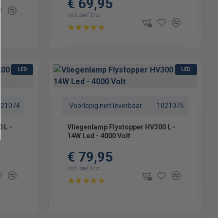
€ 69,95
inclusief btw
LED
LED
021074
Voorlopig niet leverbaar
1021075
 L -
Vliegenlamp Flystopper HV300 L -
14W Led - 4000 Volt
€ 79,95
inclusief btw