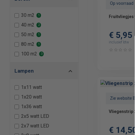
270x270x135 mm
Op voorraad
480 x 280 x 80 mm
30 m2
1
40 m2
2
€ 5,95
50 m2
1
inclusief btw
80 m2
1
100 m2
3
Lampen
1x11 watt
1x20 watt
Zie website 
1x36 watt
Vliegenstrip 
2x5 watt LED
2x7 watt LED
€ 14,5