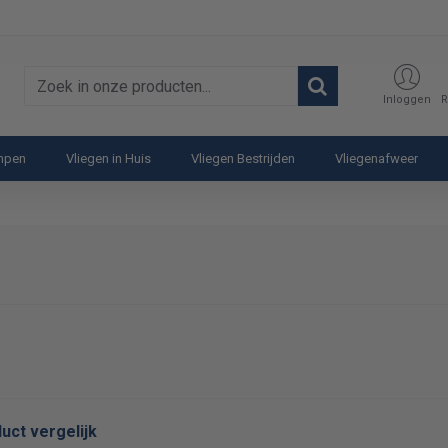
Zoek
Inloggen
R
in
onze
ampen
Vliegen in Huis
Vliegen Bestrijden
Vliegenafweer
producten...
uct vergelijk