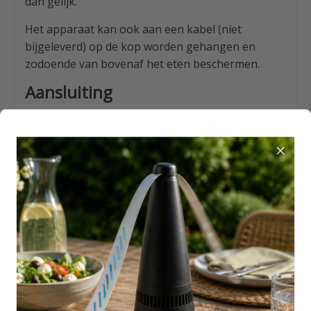
dan gelijk.
Het apparaat kan ook aan een kabel (niet
bijgeleverd) op de kop worden gehangen en
zodoende van bovenaf het eten beschermen.
Aansluiting
Het apparaat werkt op 2 AA batterijen (niet
bijgesloten) of op stroom via de bijgeleverde USB
kabel. De kabel plug je simpel in een andere
apparaat met een USB aansluiting of in een
Powerbank. Of op het lichtnet met een USB
stekker (Stekker niet bijgeleverd)
Kernpunten
Gemaakt van hoge kwaliteit ABS kunststof
Met 2 roterende bladen van elk 20 cm
Reflecterende holografische punten op de