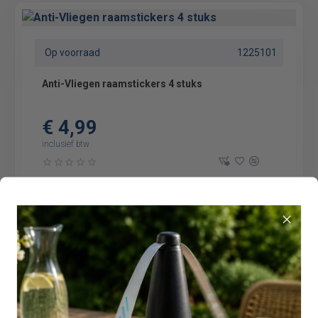
Op voorraad
1225101
Anti-Vliegen raamstickers 4 stuks
€ 4,99
inclusief btw
Zie website Bol.com
3099094
Vliegenstrip 2 stuks