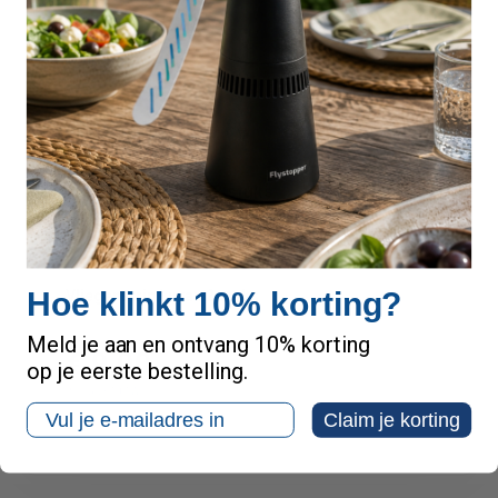
€ 14,50
inclusief btw
Zie website Bol.com
3025100
Hoe klinkt 10% korting?
Vliegenstrip Luxan 2 stuks
Meld je aan en ontvang 10% korting
€ 9,00
op je eerste bestelling.
inclusief btw
Email
Claim je korting