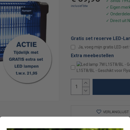
Gratis set reserve LED-La
Ja, voeg mijn gratis LED-set
Extra meebestellen
L15T8/BL - Geschikt voor Fly
VERLANGLIJST