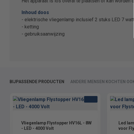
Het apparaat is los overal te plaatsen of kan worden
Inhoud doos
- elektrische vliegenlamp inclusief 2 stuks LED 7 wat
- ketting
- gebruiksaanwijzing
BIJPASSENDE PRODUCTEN
ANDERE MENSEN KOCHTEN OO
LED
Vliegenlamp Flystopper HV16L - 8W
Led lam
- LED - 4000 Volt
voor Fl