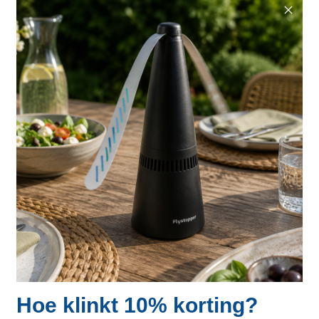
OMSCHRIJVING
SPECIFICATIES
REVIEWS
genlamp. Tot 50% krachtiger dan andere vergelijkbare appa
an de vliegenlampen genoemd. En daar is een reden voor want 
is deze krachtpatser voorzien van een 4000 Volt magnetische tr
A-lampen en vervolgens geëlektrocuteerd door het hoogspanning
 transformator welke een beduidend langere levensduur heeft d
oor het unieke design kunnen vliegen van boven, achter en voorzi
Hoe klinkt 10% korting?