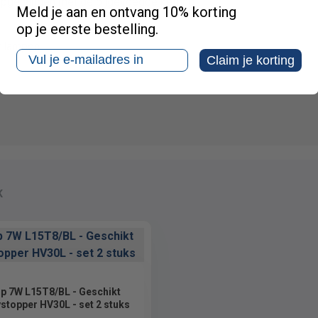
 opgehangen met de bijgevoegde ketting.
Meld je aan en ontvang 10% korting
op je eerste bestelling.
t lampen
Email
Claim je korting
K
p 7W L15T8/BL - Geschikt
ystopper HV30L - set 2 stuks