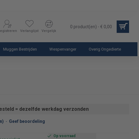
0 product(en) - € 0,00
egistreren
Verlanglijst
Vergelijk
Muggen Bestrijden
Wespenvanger
Overig Ongedierte
esteld = dezelfde werkdag verzonden
n)
-
Geef beoordeling
Op voorraad