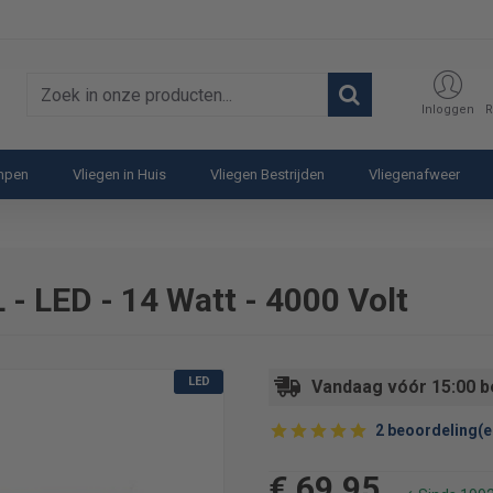
Zoek
Inloggen
R
in
onze
ampen
Vliegen in Huis
Vliegen Bestrijden
Vliegenafweer
producten...
- LED - 14 Watt - 4000 Volt
LED
Vandaag vóór 15:00 b
2 beoordeling(e
€ 69,95