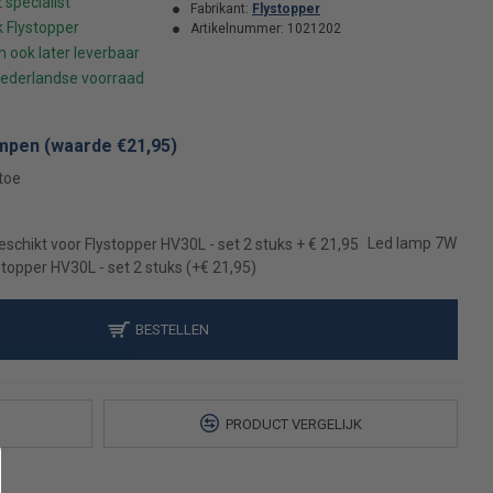
Fabrikant:
Flystopper
Artikelnummer:
1021202
mpen (waarde €21,95)
 toe
Led lamp 7W
stopper HV30L - set 2 stuks
(+€ 21,95)
BESTELLEN
PRODUCT VERGELIJK