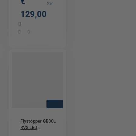
€
Vliegenlamp met
btw
Kleefplaat
129,00
LED
Flystopper GB30L
RVS LED
Vliegenlamp met