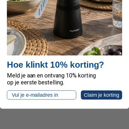
Note:
HTML-code wordt niet vertaald!
Waardering:
Waardering:
Hoe klinkt 10% korting?
Slecht
Goed
Meld je aan en ontvang 10% korting
op je eerste bestelling.
Email
VERDER
Claim je korting