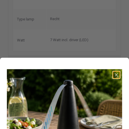
Recht
Type lamp
7 Watt incl. driver (LED)
Watt
Reviews
GEEF BEOORDELING
Uw naam:
Opmerking: