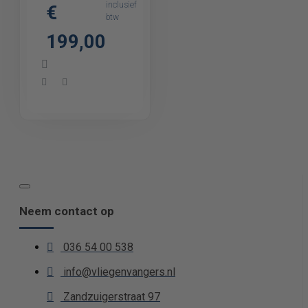
inclusief
€
kleefplaat
btw
199,00
Neem contact op
036 54 00 538
info@vliegenvangers.nl
Zandzuigerstraat 97