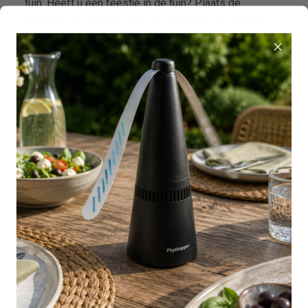
tuin. Heeft u een feestje in de tuin? Plaats de
klamboe dan bijvoorbeeld om de tafel met voedsel
en dranken om ongestoord te kunnen genieten.
GEEN CHEMICALIËN
- De stof van de klamboe dient
als een natuurlijk insectenwerend middel. U geniet
daarom van natuurlijke bescherming. De stof is niet
behandeld met chemicaliën zoals DEET.
UW TEVREDENHEID GEGARANDEERD
- Deze
klamboe is een must-have waar u veel plezier van
zult beleven. Als u vragen heeft, neem dan contact
met ons op. Koop vandaag nog RISICOVRIJ en ervaar
het verschil van Flystopper.
SPECIFICATIES:
Merk: Flystopper
50 Denier hoogwaardige stevige stof
100% polyester