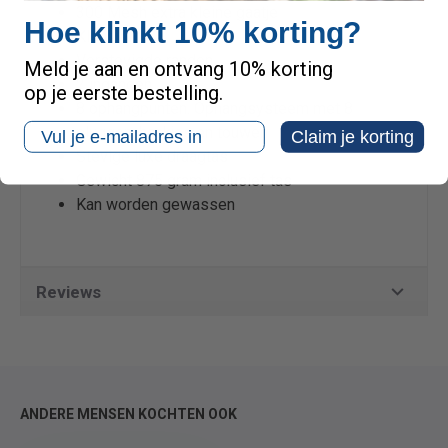
300 Mesh extra kleine gaatje
Hoe klinkt 10% korting?
Kleur wit
Verstevigde randen
Meld je aan en ontvang 10% korting
2 ingangen
op je eerste bestelling.
8 ophangpunten. Ophangsysteem met 8
Email
pluggen, haakjes en touwen
Claim je korting
Stevige luxe draagtas
Gewicht 875 gram inclusief tas
Kan worden gewassen
Reviews
ANDERE MENSEN KOCHTEN OOK