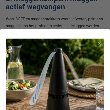
actief wegvangen
Waar DEET en muggenstekkers vooral afweren, pakt een
muggenlamp het probleem actief aan. Muggen worden
aangetrokken door UV-A licht en vervolgens gevangen.
Voor slaapkamers, woonkamers, veranda's en
vakantiewoningen kan een muggenlamp een uitstekende
aanvulling zijn op andere beschermingsmaatregelen.
Flystopper
GB9
Muggenlamp
Compact model voor
slaapkamer, kantoor of