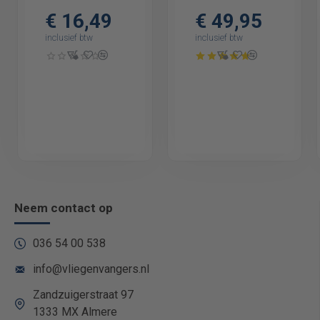
Watt
- 8W - LED - 4000
€ 16,49
€ 49,95
Volt
inclusief btw
inclusief btw
Neem contact op
036 54 00 538
info@vliegenvangers.nl
Zandzuigerstraat 97
1333 MX Almere