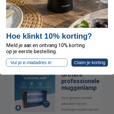
kleinere ruimtes. Werkt
met UV-A licht en een
kleefplaat waardoor
muggen onopvallend
worden gevangen.
Hoe klinkt 10% korting?
Bekijk product
Meld je aan en ontvang 10% korting
op je eerste bestelling.
Email
Claim je korting
Grotere
professionele
muggenlamp
Voor grotere ruimtes
adviseren wij een
krachtiger model met een