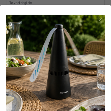
Te veel daglicht
UV-licht van de lamp valt minder op
Plaats de lamp niet direct naast ramen
Verkeerde plek
Vliegen komen niet langs de lamp
Plaats de lamp in de vliegroute
Te kort getest
Resultaat lijkt tegen te vallen
Beoordeel over meerdere dagen of weken