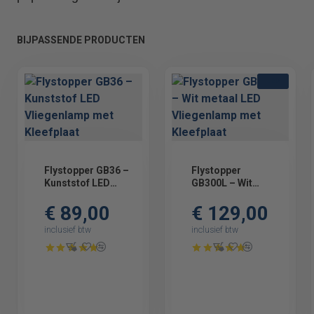
BIJPASSENDE PRODUCTEN
LED
Flystopper GB36 –
Flystopper
Kunststof LED
GB300L – Wit
Vliegenlamp met
metaal LED
€ 89,00
€ 129,00
Kleefplaat
Vliegenlamp met
Kleefplaat
inclusief btw
inclusief btw