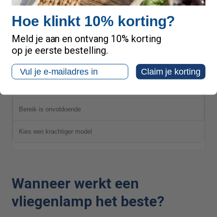
Veel voedselresten of afval
Hoe klinkt 10% korting?
Vliegen kiezen eerder voor geur dan voor licht
Meld je aan en ontvang 10% korting
op je eerste bestelling.
Verwijder de oorzaak van de vliegenplaag
Email
Claim je korting
Te zwakke lamp voor de ruimte
Bereik is onvoldoende
Kies een krachtiger model
Wanneer werkt een
vliegenlamp het beste?