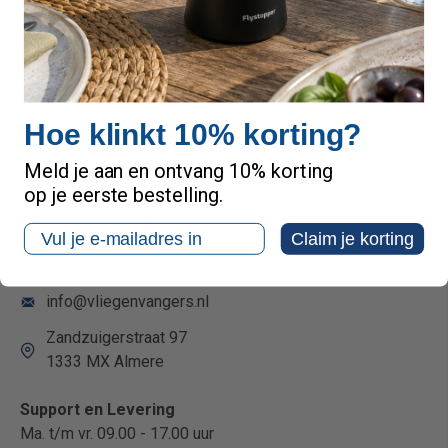
Hang de val op
5 tot 10 meter afstand
van de plek
waar je wespen wilt vermijden.
Reviews
Hoe klinkt 10% korting?
Meld je aan en ontvang 10% korting
op je eerste bestelling.
Neem contact op
Email
Claim je korting
036 54 00 538
info@vliegenvangers.nl
Zandzuigerstraat 97
1333 MX Almere
Support en Levering
Ma. t/m vr. 09.00 - 17.00 uur