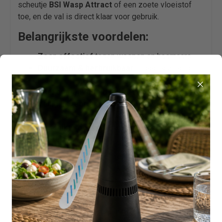
scheutje
BSI Wasp Attract
of een zoete vloeistof
toe, en de val is direct klaar voor gebruik.
Belangrijkste voordelen:
Zeer effectief
tegen wespen en hoornaars
Duurzaam & herbruikbaar
– gaat jarenlang
mee
Snel en eenvoudig te hervullen
Veilig in gebruik
– ongevaarlijk voor kinderen,
huisdieren en het milieu
Geschikt voor privé en professioneel
gebruik
De val zorgt voor een
doeltreffende, biologische
bestrijding
zonder schadelijke chemicaliën. Ideaal
om wespen op afstand te houden van terrassen,
speelplekken en eetruimtes.
Tip voor optimaal resultaat: