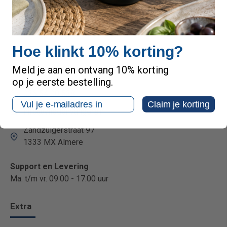
Hoe klinkt 10% korting?
Neem contact op
Meld je aan en ontvang 10% korting
op je eerste bestelling.
036 54 00 538
Email
Claim je korting
info@vliegenvangers.nl
Zandzuigerstraat 97
1333 MX Almere
Support en Levering
Ma. t/m vr. 09.00 - 17.00 uur
Extra