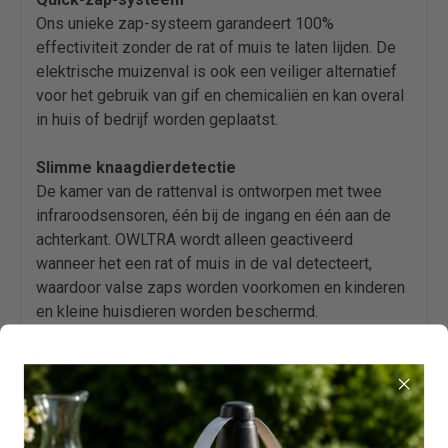
Ons unieke zap-systeem garandeert 100%
effectiviteit zonder de rat of muis te laten lijden. De
elektrische muizenval is ook een veiliger alternatief
voor het gebruik van gif en chemicaliën en kan overal
in huis of bedrijf worden geplaatst.
Slimme knaagdierdetectie
De kamer van de rattenval is ontworpen met twee
infraroodsensoren, één bij de ingang en één aan de
achterkant. OWLTRA wordt alleen geactiveerd
wanneer het een rat of muis in de val detecteert,
waardoor valse zaps worden voorkomen en kinderen
en kleine huisdieren worden beschermd.
Handig aasgebied
Lok ratten en muizen naar binnen door een beperkte
hoeveelheid aas ter grootte van een erwt aan de
achterkant van de val te plaatsen. Til eenvoudig de