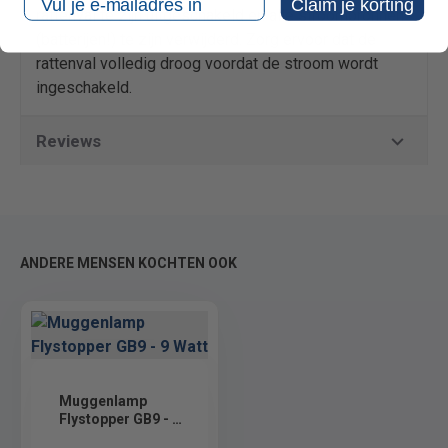
Claim je korting
rattenval te zijn uitgeschakeld en alle stroombronnen
(batterijen!) te zijn verwijderd. Zorg ervoor dat de
rattenval volledig droog voordat de stroom wordt
ingeschakeld.
Reviews
ANDERE MENSEN KOCHTEN OOK
Muggenlamp
Flystopper GB9 - 9
Watt