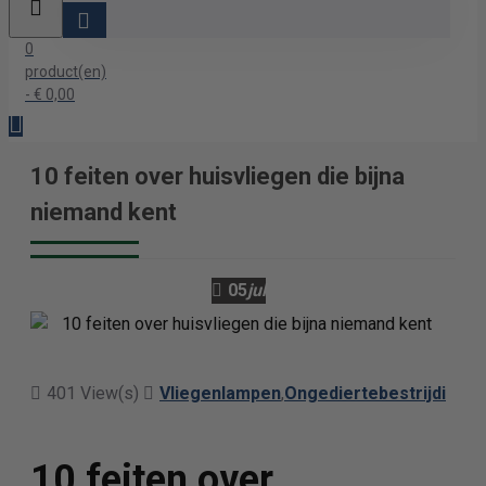
0
product(en)
- € 0,00
10 feiten over huisvliegen die bijna
niemand kent
05
jul
401 View(s)
Vliegenlampen
,
Ongediertebestrijding T
10 feiten over