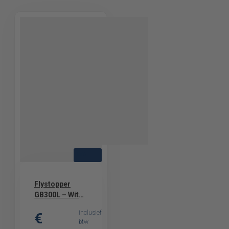
LED
Flystopper
GB300L – Wit
metaal LED
inclusief
€
Vliegenlamp met
btw
Kleefplaat