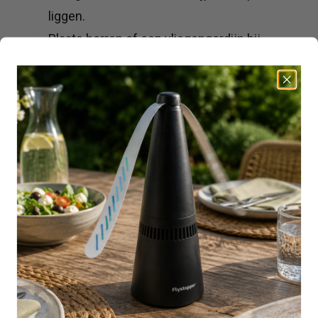
liggen.
Plaats horren of een vliegengordijn bij
deuren en ramen.
Gebruik een vliegenlamp op een
strategische plek.
Kies in keukens en horeca bij voorkeur
voor een kleefplaat-vliegenlamp.
Welke oplossing past bij
uw situatie?
Voor iedere situatie is er een andere