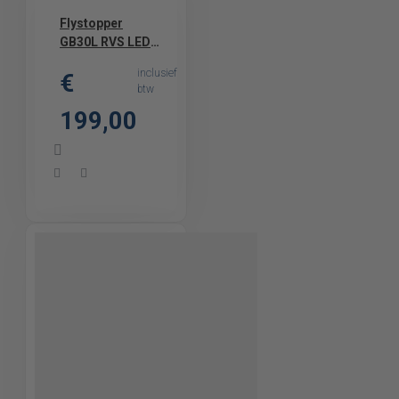
Flystopper
GB30L RVS LED
Vliegenlamp met
inclusief
€
kleefplaat
btw
199,00