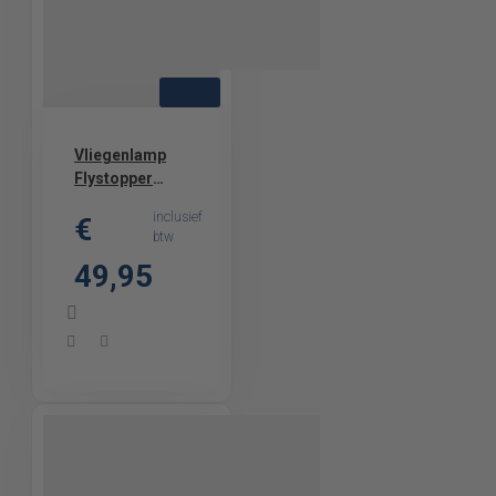
LED
Vliegenlamp
Flystopper
HV16L - 8W - LED
inclusief
€
- 4000 Volt
btw
49,95