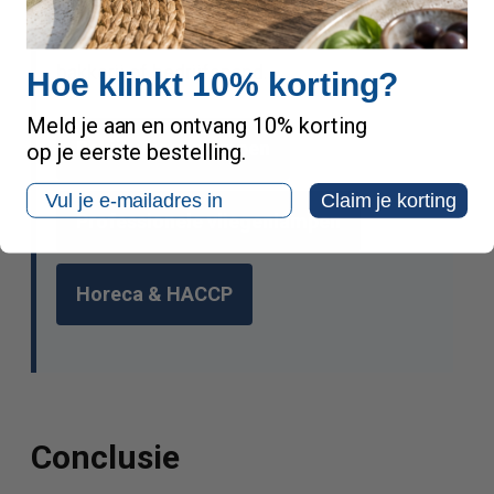
oplossing. Een woning vraagt om een
andere aanpak dan een horecakeuken,
bakkerij of bedrijfspand.
Hoe klinkt 10% korting?
Meld je aan en ontvang 10% korting
Bekijk vliegenlampen
op je eerste bestelling.
Email
Claim je korting
Professionele vliegenlampen
Horeca & HACCP
Conclusie